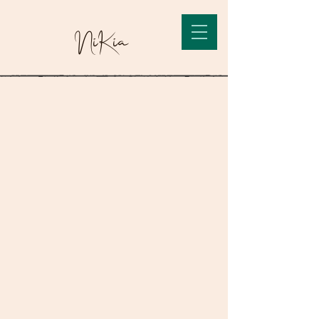
NiKia